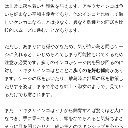
は非常に落ち着いた印象を与えます。アキクサインコは争
いを好まない平和主義者であり、他のインコと比較して激
しいケンカになることは少なく、異なる鳥種との同居も比
較的スムーズに進むことがあります。
ただし、あまりにも穏やかなため、気が強い鳥と同じケー
ジに入れると、いじめられてしまう可能性も出てくるため
注意が必要です。多くのインコがケージ内を飛び回るのに
対し、アキクサインコは
とことこ歩くのを好む傾向
があり
ます。ケージの床を歩いたり、放鳥時に部屋の床を散策し
たりする姿は、まるで小さな紳士・淑女のようで、見てい
るだけでも癒されます。
また、アキクサインコはヒナから飼育すれば驚くほど人に
なつき、手に乗ってきたり、頭をなでられると気持ちよさ
そうに目を閉じたりと、飼い主とのスキンシップを心から