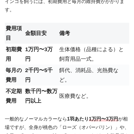
インコを飼うには、初期費用と毎月の維持費がかかりま
す。
費用項
金額目安
備考
目
初期費
1万円〜3万
生体価格（品種による）と
用
円
飼育用品一式。
毎月の
2千円〜5千
餌代、消耗品、光熱費な
費用
円
ど。
不定期
数千円〜数万
医療費など。
費用
円以上
一般的なノーマルカラーなら
1羽あたり
1万円〜3万円
が相
場ですが、全身が桃色の「ローズ（オパーパリン）」や、