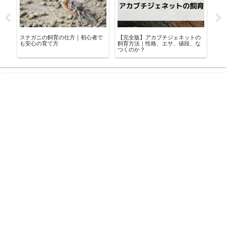
け
スナガニの飼育の仕方｜初心者で
【完全版】アカブチジェネットの
「
底
も安心の育て方
飼育方法｜性格、エサ、値段、な
必
つくのか？