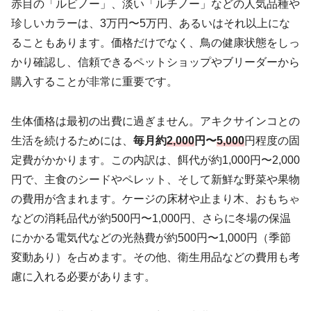
赤目の「ルビノー」、淡い「ルチノー」などの人気品種や
珍しいカラーは、3万円〜5万円、あるいはそれ以上にな
ることもあります。価格だけでなく、鳥の健康状態をしっ
かり確認し、信頼できるペットショップやブリーダーから
購入することが非常に重要です。
生体価格は最初の出費に過ぎません。アキクサインコとの
生活を続けるためには、
毎月約
2,000
円〜
5,000
円程度の固
定費がかかります。この内訳は、餌代が約1,000円〜2,000
円で、主食のシードやペレット、そして新鮮な野菜や果物
の費用が含まれます。ケージの床材や止まり木、おもちゃ
などの消耗品代が約500円〜1,000円、さらに冬場の保温
にかかる電気代などの光熱費が約500円〜1,000円（季節
変動あり）を占めます。その他、衛生用品などの費用も考
慮に入れる必要があります。