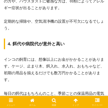
の方や、ハウスダストに敏感な方は、羽粉によってアレル
ギー症状が出ることがあります。
定期的な掃除や、空気清浄機の設置が不可欠になるでしょ
う。
4. 餌代や病院代が意外と高い
インコの飼育には、想像以上にお金がかかることがありま
す。ケージ、止まり木、餌入れ、水入れ、おもちゃなど、
初期の用品を揃えるだけでも数万円かかることがありま
す。
毎日の餌代はもちろんのこと、季節ごとの保温用品の電気
代、新しいおもちゃやサプリメントの購入費用もかかりま
メニュー
ホーム
検索
トップ
サイドバー
す。最も想定しておきたいのが
病院代
です。