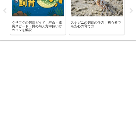
環
クサフグの飼育ガイド｜寿命・成
スナガニの飼育の仕方｜初心者で
イ
ト
長スピード・餌の与え方や飼い方
も安心の育て方
だ
のコツを解説