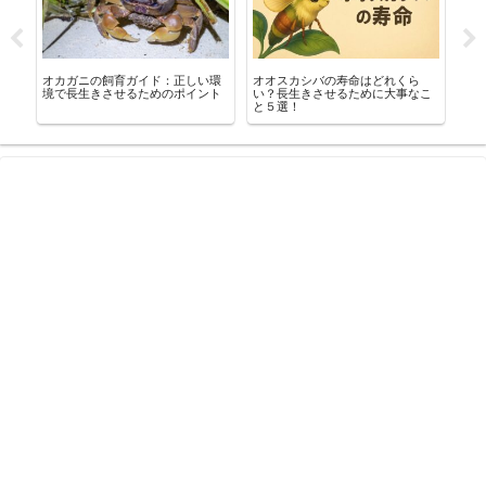
シ
オカガニの飼育ガイド：正しい環
オオスカシバの寿命はどれくら
フ
？
境で長生きさせるためのポイント
い？長生きさせるために大事なこ
る理
と５選！
の