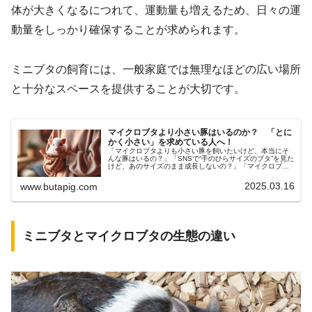
体が大きくなるにつれて、運動量も増えるため、日々の運
動量をしっかり確保することが求められます。
ミニブタの飼育には、一般家庭では無理なほどの広い場所
と十分なスペースを提供することが大切です。
マイクロブタより小さい豚はいるのか？ 「とに
かく小さい」を求めている人へ！
「マイクロブタよりも小さい豚を飼いたいけど、本当にそ
んな豚はいるの？」「SNSで“手のひらサイズのブタ”を見た
けど、あのサイズのまま成長しないの？」「マイクロブタ
を迎えたいけど、思ったより大きくなるって本当？」そん
な疑問を持っている方に向け...
2025.03.16
www.butapig.com
ミニブタとマイクロブタの生態の違い