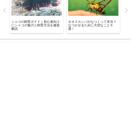
シャコの飼育ガイド｜初心者向け
オオスカシバがなつくって本当？
ナ
こ
にシャコの魅力と飼育方法を徹底
なつかせるために大切なこと６
飼え
解説
選！
徹