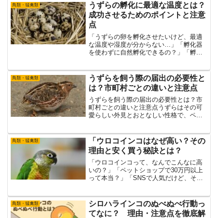
ょっと待ってください！その投稿、安易
うずらの孵化に最適な温度とは？
鳥類・猛禽類
に信じてしまうと、重大...
成功させるためのポイントと注意
点
「うずらの卵を孵化させたいけど、最適
な温度や湿度が分からない…」「孵化器
を使わずに自然孵化できるの？」「孵化
率を上げるにはどんな工夫が必要？」そ
んな疑問を持っている方に向けて、本記
事では、うずらの孵化に適した温度や湿
うずらを飼う際の届出の必要性と
鳥類・猛禽類
度の管理方法、孵化前の兆...
は？市町村ごとの違いと注意点
うずらを飼う際の届出の必要性とは？市
町村ごとの違いと注意点うずらはその可
愛らしい外見とおとなしい性格で、ペッ
トとして非常に人気があります。しか
し、うずらを飼う際には注意すべきこと
がいくつかあります。その中でも、飼育
「ウロコインコはなぜ高い？その
鳥類・猛禽類
する前に確認しておきたいの...
理由と安く買う秘訣とは？
「ウロコインコって、なんでこんなに高
いの？」「ペットショップで30万円以上
って本当？」「SNSで人気だけど、そん
なに特別な鳥なの？」そんな疑問を抱え
ている方に向けて、本記事ではウロコイ
ンコの価格が高い理由について、わかり
シロハラインコのぬべぬべ行動っ
鳥類・猛禽類
やすく解説します。実...
てなに？ 理由・注意点を徹底解