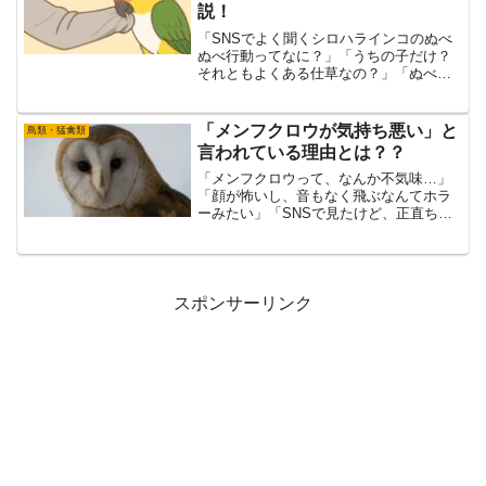
説！
「SNSでよく聞くシロハラインコのぬべ
ぬべ行動ってなに？」「うちの子だけ？
それともよくある仕草なの？」「ぬべぬ
べって可愛いけど、これって大丈夫な
の？」そんな疑問を持っている方に向け
て、本記事ではシロハラインコのぬべぬ
「メンフクロウが気持ち悪い」と
鳥類・猛禽類
べ行動の正体を徹底解説し...
言われている理由とは？？
「メンフクロウって、なんか不気味…」
「顔が怖いし、音もなく飛ぶなんてホラ
ーみたい」「SNSで見たけど、正直ちょ
っと気持ち悪い…」そんな印象を持った
ことはありませんか？ネットや噂で「怖
い鳥」として語られることの多いメンフ
クロウですが、実はその...
スポンサーリンク