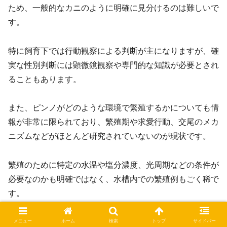
ため、一般的なカニのように明確に見分けるのは難しいで
す。
特に飼育下では行動観察による判断が主になりますが、確
実な性別判断には顕微鏡観察や専門的な知識が必要とされ
ることもあります。
また、ピンノがどのような環境で繁殖するかについても情
報が非常に限られており、繁殖期や求愛行動、交尾のメカ
ニズムなどがほとんど研究されていないのが現状です。
繁殖のために特定の水温や塩分濃度、光周期などの条件が
必要なのかも明確ではなく、水槽内での繁殖例もごく稀で
す。
一部の飼育例では、共生する貝の中で抱卵しているメスの
メニュー
ホーム
検索
トップ
サイドバー