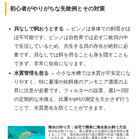
初心者がやりがちな失敗例とその対策
貝なしで飼おうとする
→ ピンノは単体での飼育がほ
ぼ不可能です。ピンノは自然界では必ず二枚貝の中
で生活しているため、共生する貝の存在が絶対に必
要です。貝なしでは餌を摂ることも身を隠すことも
できず、非常に短命になります。
水質管理を怠る
→ 小さな水槽では水質が不安定にな
りやすく、特に夏場や給餌後のアンモニア濃度の上
昇に注意が必要です。フィルターの設置、週1〜2回
の定期的な水換え、比重やpHの測定を欠かさず行う
ことで、水質悪化を防ぐことができます。
海水の作り方：自宅で簡単に海水魚を飼う方法
海水魚を飼うために、最も重要なのは適切な海水環境を整
えることです。海水魚は特定の塩分濃度や水温で健康に過
ごせるため、海水作りは非常に重要な作業です。今日は自