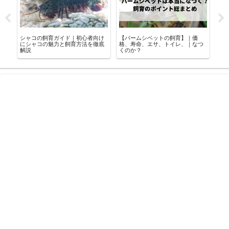
シ
シャコの飼育ガイド｜初心者向け
【パームシベットの飼育】｜価
ナ
？
にシャコの魅力と飼育方法を徹底
格、寿命、エサ、トイレ、｜なつ
飼え
解説
くのか？
徹