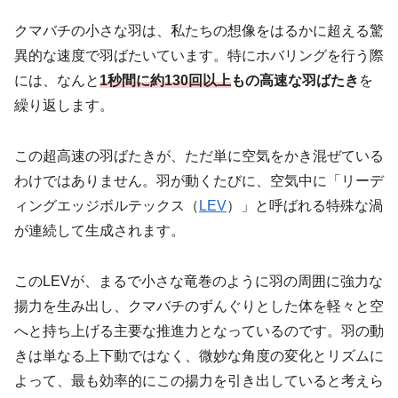
クマバチの小さな羽は、私たちの想像をはるかに超える驚
異的な速度で羽ばたいています。特にホバリングを行う際
には、なんと
1秒間に約130回以上
もの高速な羽ばたき
を
繰り返します。
この超高速の羽ばたきが、ただ単に空気をかき混ぜている
わけではありません。羽が動くたびに、空気中に「リーデ
ィングエッジボルテックス（
LEV
）」と呼ばれる特殊な渦
が連続して生成されます。
このLEVが、まるで小さな竜巻のように羽の周囲に強力な
揚力を生み出し、クマバチのずんぐりとした体を軽々と空
へと持ち上げる主要な推進力となっているのです。羽の動
きは単なる上下動ではなく、微妙な角度の変化とリズムに
よって、最も効率的にこの揚力を引き出していると考えら