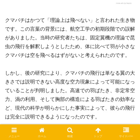
クマバチはかつて「理論上は飛べない」と言われた生き物
です。この言葉の背景には、航空工学の初期段階での誤解
がありました。当時の研究者たちは、固定翼機の理論で昆
虫の飛行を解釈しようとしたため、体に比べて羽が小さな
クマバチは空を飛べるはずがないと考えられたのです。
しかし、後の研究により、クマバチの飛行は単なる翼の大
きさでは説明できない高度な空力現象によって可能になっ
ていることが判明しました。高速での羽ばたき、非定常空
力、渦の利用、そして胸部の構造による羽ばたきの効率な
ど、現代の科学が明らかにした事実によって、彼らの飛行
は完全に説明できるようになったのです。
それでも「クマバチは飛べないが飛べると信じているから
メニュー
ホーム
検索
トップ
サイドバー