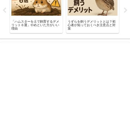
す
「ハムスターを土で飼育するデメ
うずらを飼うデメリットとは？初
ド
10
リット６選」やめといた方がいい
心者が知っておくべき注意点と対
る
理由
策
点