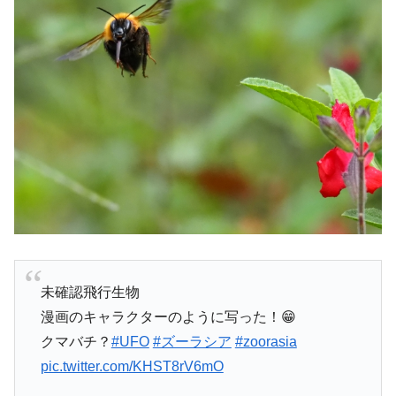
未確認飛行生物
漫画のキャラクターのように写った！😁
クマバチ？
#UFO
#ズーラシア
#zoorasia
pic.twitter.com/KHST8rV6mO