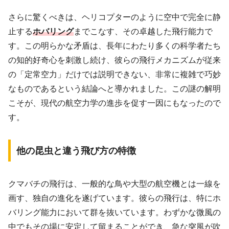
さらに驚くべきは、ヘリコプターのように空中で完全に静
止する
ホバリング
までこなす、その卓越した飛行能力で
す。この明らかな矛盾は、長年にわたり多くの科学者たち
の知的好奇心を刺激し続け、彼らの飛行メカニズムが従来
の「定常空力」だけでは説明できない、非常に複雑で巧妙
なものであるという結論へと導かれました。この謎の解明
こそが、現代の航空力学の進歩を促す一因にもなったので
す。
他の昆虫と違う飛び方の特徴
クマバチの飛行は、一般的な鳥や大型の航空機とは一線を
画す、独自の進化を遂げています。彼らの飛行は、特にホ
バリング能力において群を抜いています。わずかな微風の
中でもその場に安定して留まることができ、急な突風が吹