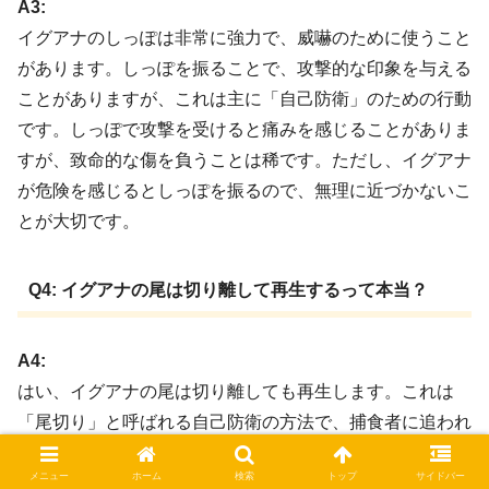
A3:
イグアナのしっぽは非常に強力で、威嚇のために使うこと
があります。しっぽを振ることで、攻撃的な印象を与える
ことがありますが、これは主に「自己防衛」のための行動
です。しっぽで攻撃を受けると痛みを感じることがありま
すが、致命的な傷を負うことは稀です。ただし、イグアナ
が危険を感じるとしっぽを振るので、無理に近づかないこ
とが大切です。
Q4: イグアナの尾は切り離して再生するって本当？
A4:
はい、イグアナの尾は切り離しても再生します。これは
「尾切り」と呼ばれる自己防衛の方法で、捕食者に追われ
た際などに、自ら尾を切り離して逃げることができるので
メニュー
ホーム
検索
トップ
サイドバー
す。切り離された尾は再生しますが、元の形には戻りませ