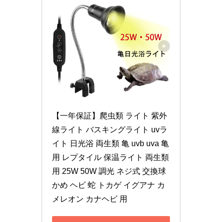
【一年保証】爬虫類 ライト 紫外
線ライト バスキングライト uvラ
イト 日光浴 両生類 亀 uvb uva 亀
用 レプタイル 保温ライト 両生類
用 25W 50W 調光 ネジ式 交換球 
かめ ヘビ 蛇 トカゲ イグアナ カ
メレオン カナヘビ 用