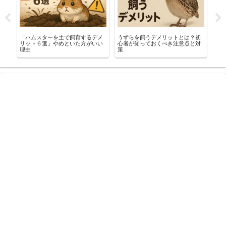
「ハムスターを土で飼育するデメ
うずらを飼うデメリットとは？初
【
つ
リット６選」やめといた方がいい
心者が知っておくべき注意点と対
つ
理由
策
１