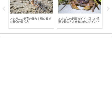
初
スナガニの飼育の仕方｜初心者で
オカガニの飼育ガイド：正しい環
「
対
も安心の育て方
境で長生きさせるためのポイント
リ
理