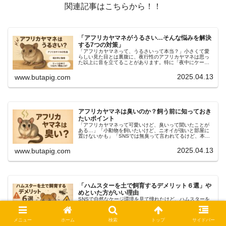
関連記事はこちらから！！
「アフリカヤマネがうるさい…そんな悩みを解決
する7つの対策」
「アフリカヤマネって、うるさいって本当？」小さくて愛
らしい見た目とは裏腹に、夜行性のアフリカヤマネは思っ
た以上に音を立てることがあります。特に「夜中にケージ
から聞こえる音が気になる…」「静かなペットだと思って
いたのに意外と騒がしい」そんな声...
2025.04.13
www.butapig.com
アフリカヤマネは臭いのか？飼う前に知っておき
たいポイント
「アフリカヤマネって可愛いけど、臭いって聞いたことが
ある…」「小動物を飼いたいけど、ニオイが強いと部屋に
置けないかも」「SNSでは無臭って言われてるけど、本当
なの？」そんな疑問や不安を感じている方へ本記事では、
アフリカヤマネの臭いは本当に気...
2025.04.13
www.butapig.com
「ハムスターを土で飼育するデメリット６選」や
めといた方がいい理由
SNSで自然なケージ環境を見て憧れたけど、ハムスターを
本当に土で飼っても大丈夫？ナチュラル志向で土を使いた
いけど、何かリスクはあるの？紙製やウッドチップより、
やっぱり土のほうがハムスターに良いのかな？そんな疑問
メニュー
ホーム
検索
トップ
サイドバー
を持つ方のために、本記事ではハ...
2025.04.11
www.butapig.com