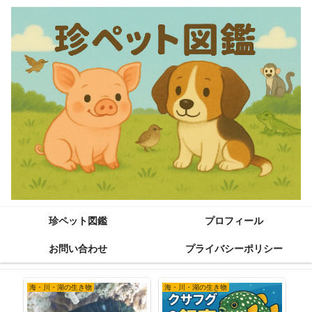
珍ペット図鑑
プロフィール
お問い合わせ
プライバシーポリシー
海・川・湖の生き物
海・川・湖の生き物
小