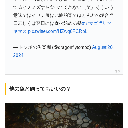
てるとミミズすら食べてくれない（笑）そういう
意味ではイワナ属は比較的楽でほとんどの場合当
日若しくは翌日には食べ始める😅
#アマゴ
#サツ
キマス
pic.twitter.com/HZwq8FCRbL
— トンボの失楽園 (@dragonflytombo)
August 20,
2024
他の魚と飼ってもいいの？