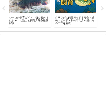
シャコの飼育ガイド｜初心者向け
クサフグの飼育ガイド｜寿命・成
【
つ
にシャコの魅力と飼育方法を徹底
長スピード・餌の与え方や飼い方
飼
解説
のコツを解説
つ